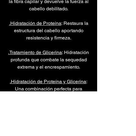
la fibra capilar y devuelve la fuerza al
cabello debilitado.
.Hidratación de Proteína
: Restaura la
estructura del cabello aportando
resistencia y firmeza.
.Tratamiento de Glicerina
: Hidratación
profunda que combate la sequedad
extrema y el encrespamiento.
.Hidratación de Proteína y Glicerina
:
Una combinación perfecta para
recuperar la hidratación, fuerza y
suavidad del cabello.
.Tratamiento Anti-Frizz
: Elimina el
encrespamiento y deja tu cabello
manejable, brillante y sin electricidad